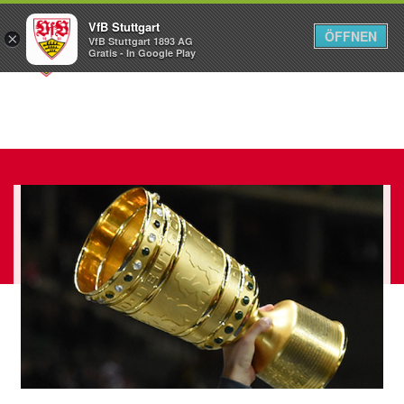
VfB Stuttgart
ÖFFNEN
×
VfB Stuttgart 1893 AG
Menü
Gratis - In Google Play