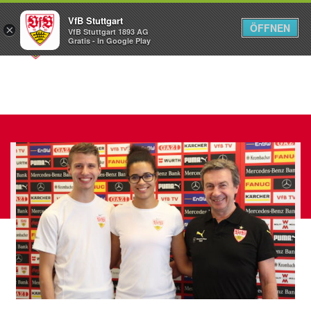
VfB Stuttgart
ÖFFNEN
×
VfB Stuttgart 1893 AG
Menü
Gratis - In Google Play