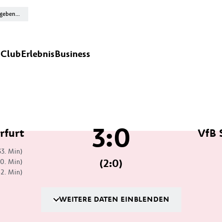
n
Club
Erlebnis
Business
3:0
rfurt
VfB 
33. Min)
(2:0)
0. Min)
62. Min)
WEITERE DATEN EINBLENDEN