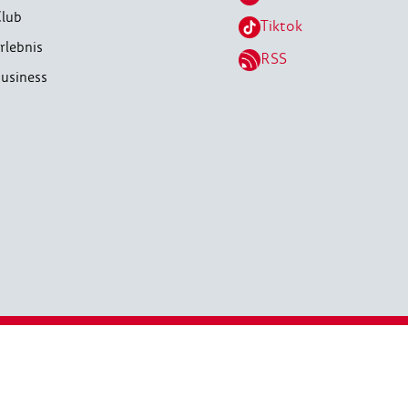
lub
Tiktok
rlebnis
RSS
usiness