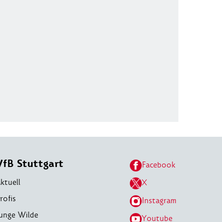
VfB Stuttgart
Facebook
ktuell
X
rofis
Instagram
unge Wilde
Youtube