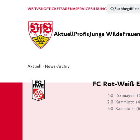
VfB TV
SHOP
TICKETS
ARENA
SERVICE
BILDUNG
Aktuell
Profis
Junge Wilde
Fraue
Aktuell
News-Archiv
›
FC Rot-Weiß E
1:0
Szimayer
(
2:0
Kammlott
(4
3:0
Kammlott
(