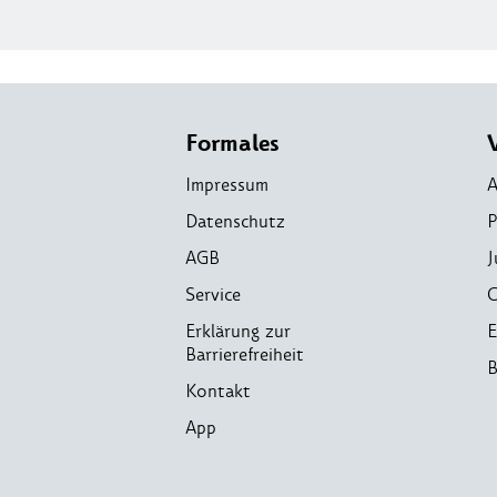
Formales
Impressum
A
Datenschutz
P
AGB
J
Service
C
Erklärung zur
E
Barrierefreiheit
B
Kontakt
App