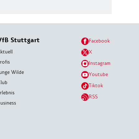
VfB Stuttgart
Facebook
ktuell
X
rofis
Instagram
unge Wilde
Youtube
lub
Tiktok
rlebnis
RSS
usiness