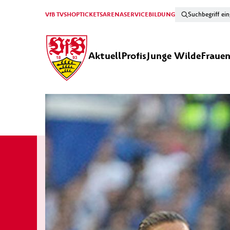
VfB TV
SHOP
TICKETS
ARENA
SERVICE
BILDUNG
Aktuell
Profis
Junge Wilde
Fraue