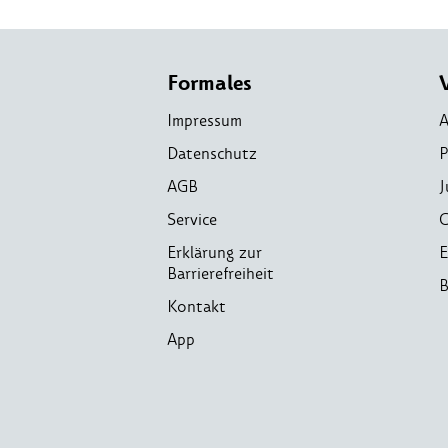
Formales
Impressum
A
Datenschutz
P
AGB
J
Service
C
Erklärung zur
E
Barrierefreiheit
B
Kontakt
App