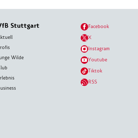
VfB Stuttgart
Facebook
ktuell
X
rofis
Instagram
unge Wilde
Youtube
lub
Tiktok
rlebnis
RSS
usiness