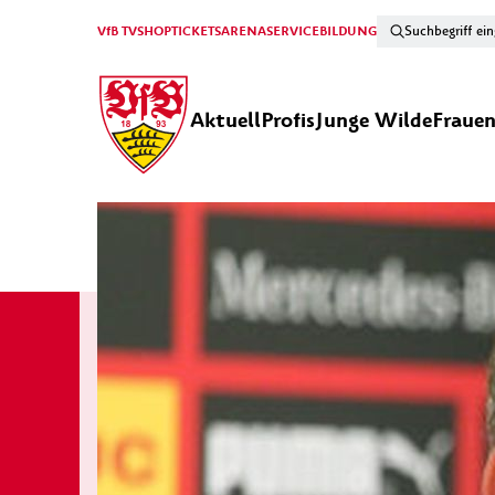
VfB TV
SHOP
TICKETS
ARENA
SERVICE
BILDUNG
Aktuell
Profis
Junge Wilde
Fraue