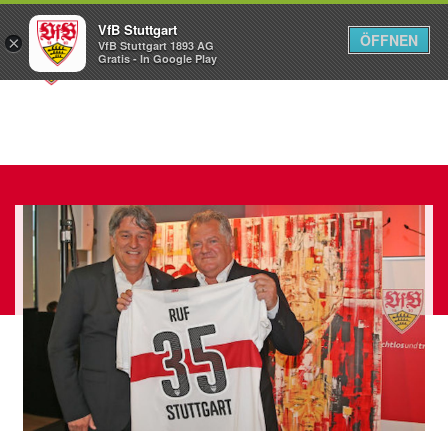
VfB Stuttgart
ÖFFNEN
×
VfB Stuttgart 1893 AG
Menü
Gratis - In Google Play