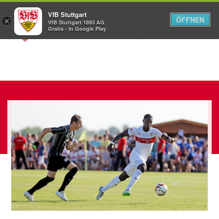
VfB Stuttgart
ÖFFNEN
×
VfB Stuttgart 1893 AG
Menü
Gratis - In Google Play