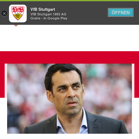
VfB Stuttgart
ÖFFNEN
×
VfB Stuttgart 1893 AG
Menü
Gratis - In Google Play