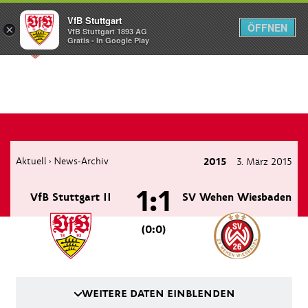
VfB Stuttgart
ÖFFNEN
×
VfB Stuttgart 1893 AG
Menü
Gratis - In Google Play
Aktuell
News-Archiv
2015
3. März 2015
›
1:1
VfB Stuttgart II
SV Wehen Wiesbaden
(0:0)
WEITERE DATEN EINBLENDEN