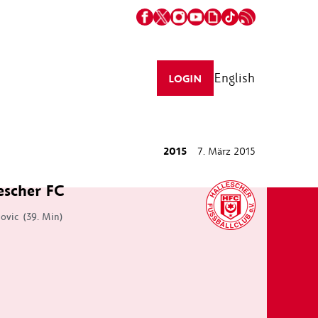
English
LOGIN
2015
7. März 2015
escher FC
ovic
(39. Min)