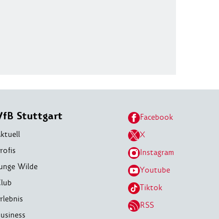
VfB Stuttgart
Facebook
ktuell
X
rofis
Instagram
unge Wilde
Youtube
lub
Tiktok
rlebnis
RSS
usiness