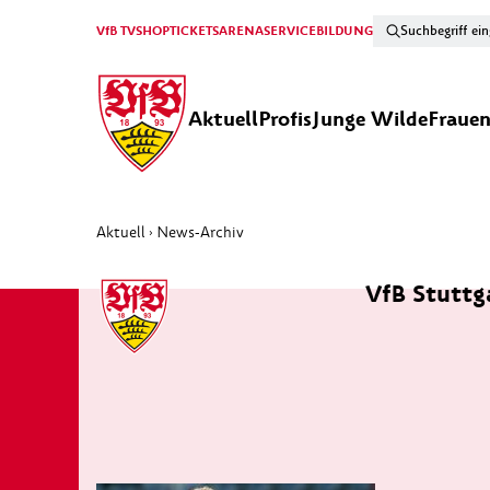
VfB TV
SHOP
TICKETS
ARENA
SERVICE
BILDUNG
Aktuell
Profis
Junge Wilde
Fraue
Aktuell
News-Archiv
›
VfB Stuttga