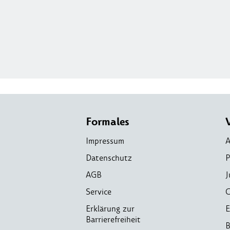
Formales
Impressum
A
Datenschutz
P
AGB
J
Service
C
Erklärung zur
E
Barrierefreiheit
B