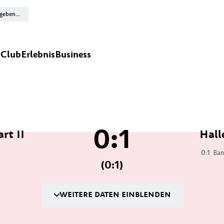
n
Club
Erlebnis
Business
0:1
rt II
Hall
0:1
Ban
(0:1)
WEITERE DATEN EINBLENDEN