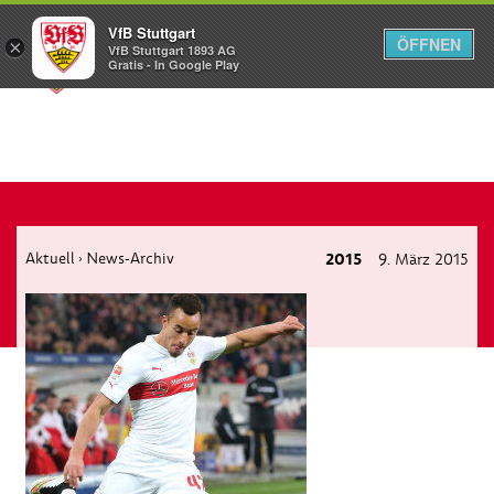
VfB Stuttgart
ÖFFNEN
×
VfB Stuttgart 1893 AG
Menü
Gratis - In Google Play
Aktuell
News-Archiv
2015
9. März 2015
›