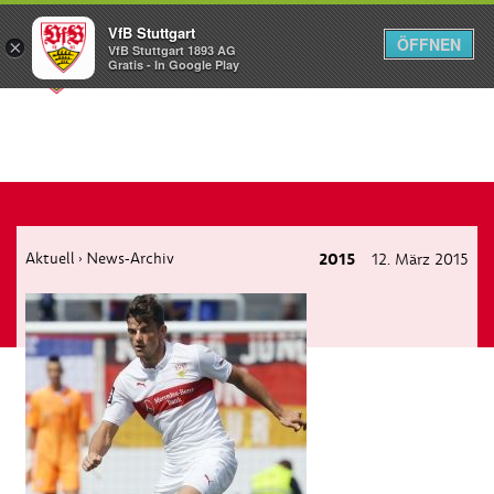
VfB Stuttgart
ÖFFNEN
×
VfB Stuttgart 1893 AG
Menü
Gratis - In Google Play
Aktuell
News-Archiv
2015
12. März 2015
›