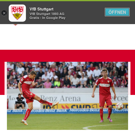
VfB Stuttgart
ÖFFNEN
×
VfB Stuttgart 1893 AG
Menü
Gratis - In Google Play