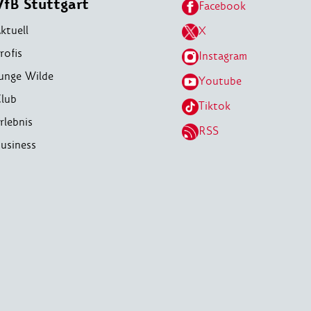
VfB Stuttgart
Facebook
ktuell
X
rofis
Instagram
unge Wilde
Youtube
lub
Tiktok
rlebnis
RSS
usiness