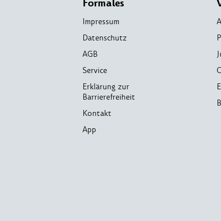
Formales
Impressum
A
Datenschutz
P
AGB
J
Service
C
Erklärung zur
E
Barrierefreiheit
B
Kontakt
App