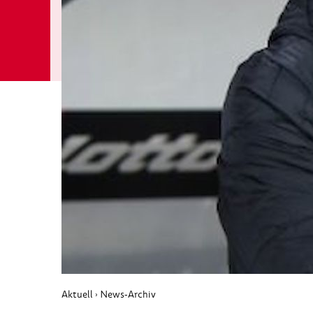
Aktuell
News-Archiv
›