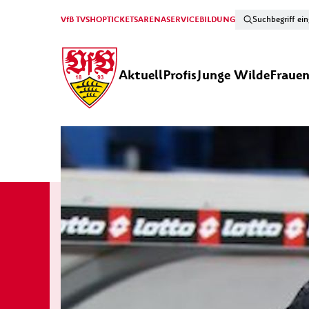
VfB TV
SHOP
TICKETS
ARENA
SERVICE
BILDUNG
Aktuell
Profis
Junge Wilde
Fraue