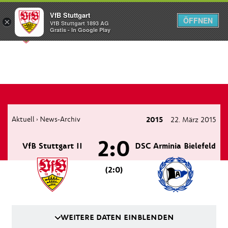
VfB Stuttgart
ÖFFNEN
×
VfB Stuttgart 1893 AG
Menü
Gratis - In Google Play
Aktuell
News-Archiv
2015
22. März 2015
›
2:0
VfB Stuttgart II
DSC Arminia Bielefeld
(2:0)
WEITERE DATEN EINBLENDEN