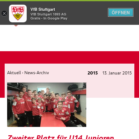
VfB Stuttgart
ÖFFNEN
×
VfB Stuttgart 1893 AG
Menü
Gratis - In Google Play
Aktuell
News-Archiv
2015
13. Januar 2015
›
Zweiter Platz für U14 Junioren