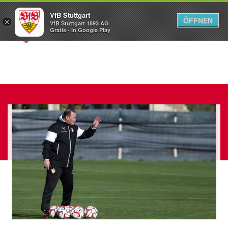
VfB Stuttgart
ÖFFNEN
×
VfB Stuttgart 1893 AG
Menü
Gratis - In Google Play