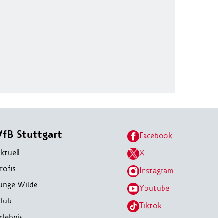
VfB Stuttgart
Facebook
ktuell
X
rofis
Instagram
unge Wilde
Youtube
lub
Tiktok
rlebnis