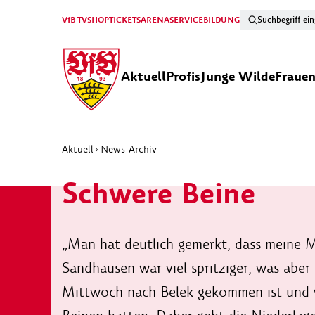
VfB TV
SHOP
TICKETS
ARENA
SERVICE
BILDUNG
Aktuell
Profis
Junge Wilde
Fraue
Aktuell
News-Archiv
›
Schwere Beine
„Man hat deutlich gemerkt, dass meine 
Sandhausen war viel spritziger, was aber
Mittwoch nach Belek gekommen ist und wi