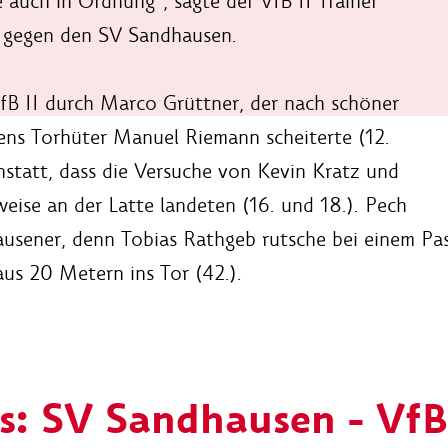
 auch in Ordnung“, sagte der VfB II Trainer
l gegen den SV Sandhausen.
fB II durch Marco Grüttner, der nach schöner
ens Torhüter Manuel Riemann scheiterte (12.
nstatt, dass die Versuche von Kevin Kratz und
se an der Latte landeten (16. und 18.). Pech
ausener, denn Tobias Rathgeb rutsche bei einem P
us 20 Metern ins Tor (42.).
s: SV Sandhausen - VfB