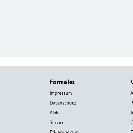
Formales
Impressum
A
Datenschutz
P
AGB
J
Service
C
Erklärung zur
E