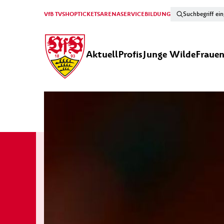
VfB TV
SHOP
TICKETS
ARENA
SERVICE
BILDUNG
Aktuell
Profis
Junge Wilde
Fraue