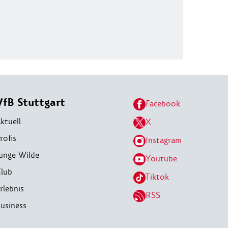
VfB Stuttgart
Facebook
ktuell
X
rofis
Instagram
unge Wilde
Youtube
lub
Tiktok
rlebnis
RSS
usiness