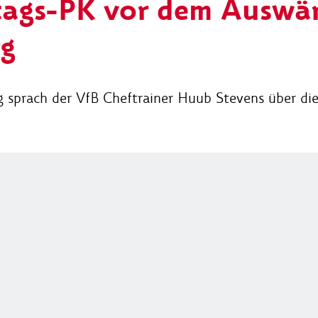
tags-PK vor dem Auswär
rg
rg sprach der VfB Cheftrainer Huub Stevens über di