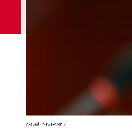
Aktuell
News-Archiv
›