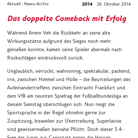
Aktuell
News-Archiv
2014
26. Oktober 2014
›
Das doppelte Comeback mit Erfolg
Während Armin Veh die Rückkehr an seine alte
Wirkungsstätte aufgrund des Sieges noch mehr
genießen konnte, kamen seine Spieler abermals nach
Rückschlägen eindrucksvoll zurück.
Unglaublich, verrückt, wahnsinnig, spektakulär, packend,
irre, zwischen Himmel und Hölle – die Beurteilungen des
Aufeinandertreffens zwischen Eintracht Frankfurt und
dem VfB am neunten Spieltag der Fußballbundesliga an
diesem Samstag überschlugen sich. Nun neigt die
Sportsprache in der Regel ohnehin gerne zur
Zuspitzung, bisweilen zur Übertreibung. Superlative
sind gewissermaßen beinahe Pflicht. Doch dieser 5:4-
Sieg der Jungs aus Cannstatt gegen die Hessen