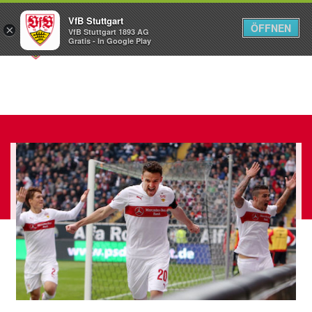
VfB Stuttgart
ÖFFNEN
×
VfB Stuttgart 1893 AG
Menü
Gratis - In Google Play