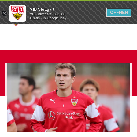
VfB Stuttgart
ÖFFNEN
×
VfB Stuttgart 1893 AG
Menü
Gratis - In Google Play