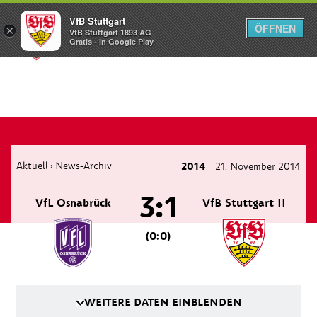
VfB Stuttgart
ÖFFNEN
×
VfB Stuttgart 1893 AG
Menü
Gratis - In Google Play
Aktuell
News-Archiv
2014
21. November 2014
›
3:1
VfL Osnabrück
VfB Stuttgart II
(0:0)
WEITERE DATEN EINBLENDEN