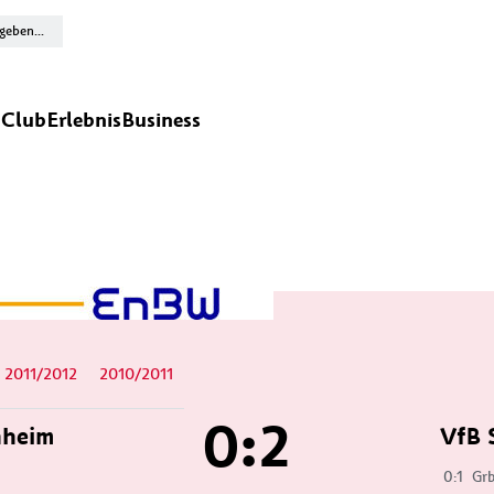
n
Club
Erlebnis
Business
2011/2012
2010/2011
0:2
heim
VfB 
0:1
Grb