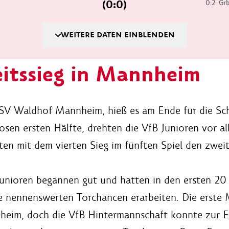
(0:0)
0:2
Grb
WEITERE DATEN EINBLENDEN
itssieg in Mannheim
SV Waldhof Mannheim, hieß es am Ende für die Schüt
losen ersten Hälfte, drehten die VfB Junioren vor a
en mit dem vierten Sieg im fünften Spiel den zweit
unioren begannen gut und hatten in den ersten 20
e nennenswerten Torchancen erarbeiten. Die erste M
eim, doch die VfB Hintermannschaft konnte zur Ec