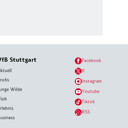
VfB Stuttgart
Facebook
ktuell
X
rofis
Instagram
unge Wilde
Youtube
lub
Tiktok
rlebnis
RSS
usiness