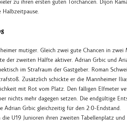
ler zu ihren ersten guten Torchancen. Dijon Ramaj
e Halbzeitpause.
ng
imer mutiger. Gleich zwei gute Chancen in zwei M
e der zweiten Hälfte aktiver. Adrian Grbic und Ari
s hektisch im Strafraum der Gastgeber. Roman Schwe
rafstoß. Zusätzlich schickte er die Mannheimer Ilia
chkeit mit Rot vom Platz. Den fälligen Elfmeter ver
er nichts mehr dagegen setzen. Die endgültige Ents
e Adrian Grbic gleichzeitig für den 2:0-Endstand.
en die U19 Junioren ihren zweiten Tabellenplatz und