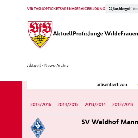
VfB TV
SHOP
TICKETS
ARENA
SERVICE
BILDUNG
Aktuell
Profis
Junge Wilde
Fraue
Aktuell
News-Archiv
›
2015/2016
2014/2015
2013/2014
2012/2013
SV Waldhof Mann