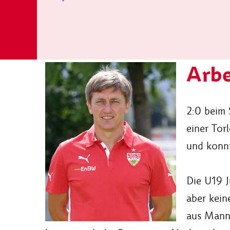
Arbe
2:0 beim 
einer Tor
und konnt
Die U19 J
aber kein
aus Mannh