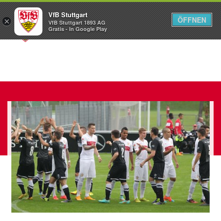
VfB Stuttgart
ÖFFNEN
×
VfB Stuttgart 1893 AG
Menü
Gratis - In Google Play