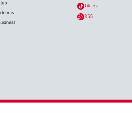
lub
Tiktok
rlebnis
RSS
usiness