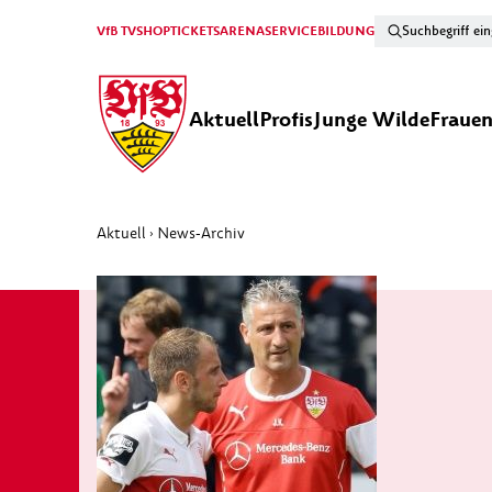
VfB TV
SHOP
TICKETS
ARENA
SERVICE
BILDUNG
Aktuell
Profis
Junge Wilde
Fraue
Aktuell
News-Archiv
›