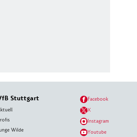
VfB Stuttgart
Facebook
ktuell
X
rofis
Instagram
unge Wilde
Youtube