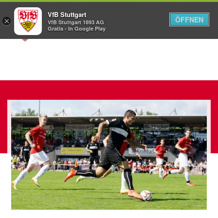
VfB Stuttgart
ÖFFNEN
×
VfB Stuttgart 1893 AG
Menü
Gratis - In Google Play