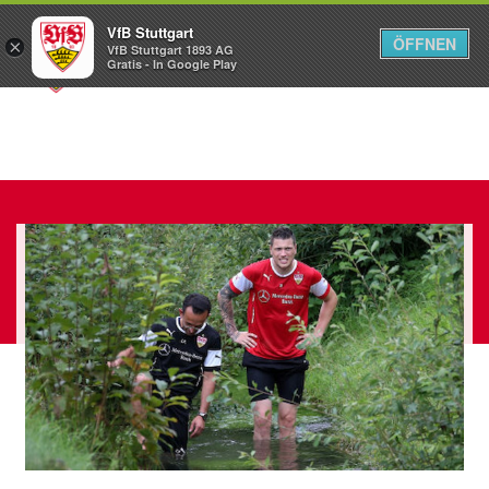
VfB Stuttgart
ÖFFNEN
×
VfB Stuttgart 1893 AG
Menü
Gratis - In Google Play