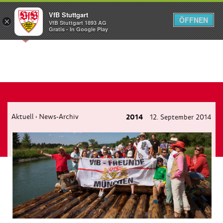
VfB Stuttgart
ÖFFNEN
×
VfB Stuttgart 1893 AG
Menü
Gratis - In Google Play
Aktuell
News-Archiv
2014
12. September 2014
›