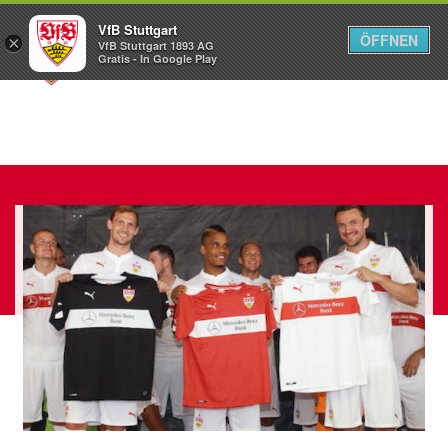
VfB Stuttgart
ÖFFNEN
×
VfB Stuttgart 1893 AG
Menü
Gratis - In Google Play