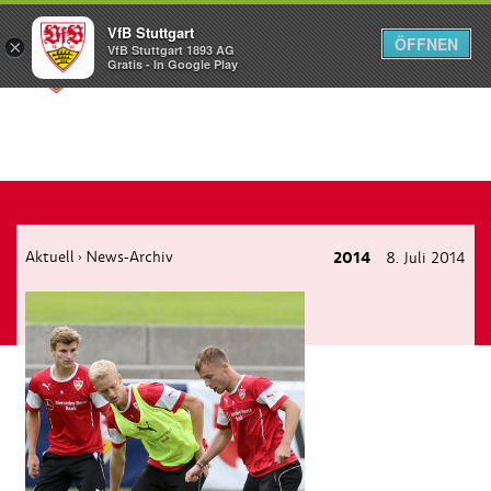
VfB Stuttgart
ÖFFNEN
×
VfB Stuttgart 1893 AG
Menü
Gratis - In Google Play
Aktuell
News-Archiv
2014
8. Juli 2014
›