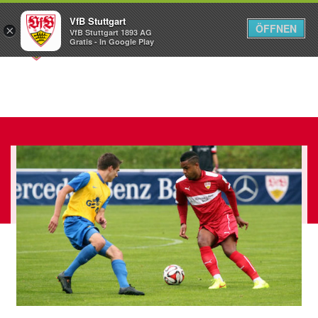
VfB Stuttgart
ÖFFNEN
×
VfB Stuttgart 1893 AG
Menü
Gratis - In Google Play