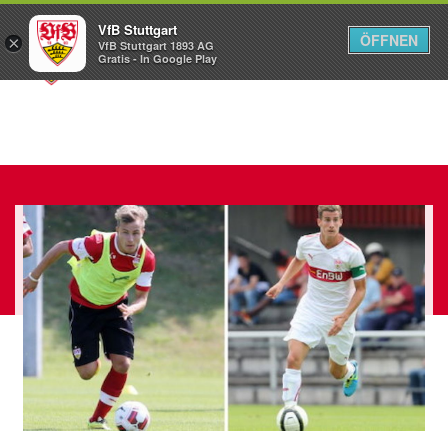
VfB Stuttgart
ÖFFNEN
×
VfB Stuttgart 1893 AG
Menü
Gratis - In Google Play