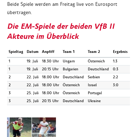
Beide Spiele werden am Freitag live von Eurosport
übertragen.
Die EM-Spiele der beiden VfB II
Akteure im Überblick
Spieltag
Datum
Anpfiff
Team 1
Team 2
Ergebnis
1
19. Juli
18.30 Uhr
Ungarn
Österreich
1:3
1
19. Juli
20.15 Uhr
Bulgarien
Deutschland
0:3
2
22. Juli
18.00 Uhr
Deutschland
Serbien
2:2
2
22. Juli
18.00 Uhr
Österreich
Israel
3:0
3
25. Juli
18.00 Uhr
Österreich
Portugal
3
25. Juli
20.15 Uhr
Deutschland
Ukraine