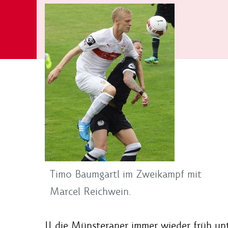
Timo Baumgartl im Zweikampf mit
Marcel Reichwein.
II die Münsteraner immer wieder früh un