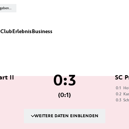
n
Club
Erlebnis
Business
0:3
rt II
SC P
0:1
Ho
(0:1)
0:2
Ka
0:3
Sc
WEITERE DATEN EINBLENDEN