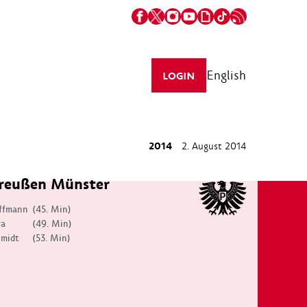
English
LOGIN
2014
2. August 2014
reußen Münster
ffmann
(45. Min)
ra
(49. Min)
hmidt
(53. Min)