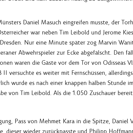
Münsters Daniel Masuch eingreifen musste, der Tor
sterreicher war neben Tim Leibold und Jerome Kies
in Dresden. Nur eine Minute später zog Marvin Wani
raner Abwehrspieler zur Ecke abgefälscht. Den fäl
tionen waren die Gäste vor dem Tor von Odisseas 
 II versuchte es weiter mit Fernschüssen, allerdin
rlich wurde es nach einer knappen halben Stunde im
abe von Tim Leibold. Als die 1.050 Zuschauer bereit
ung, Pass von Mehmet Kara in die Spitze, Daniel Vi
, dieser wieder zurückpasste und Philipp Hoffmann