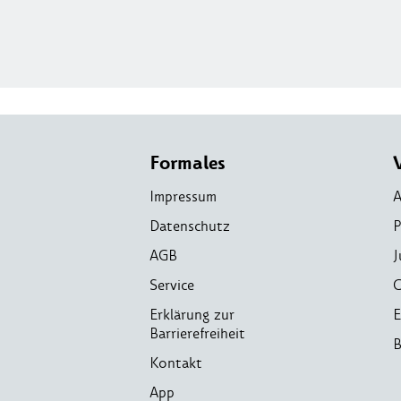
Formales
Impressum
A
Datenschutz
P
AGB
J
Service
C
Erklärung zur
E
Barrierefreiheit
B
Kontakt
App