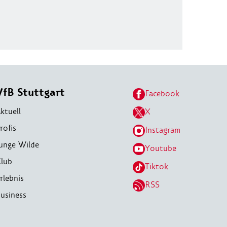
VfB Stuttgart
Facebook
ktuell
X
rofis
Instagram
unge Wilde
Youtube
lub
Tiktok
rlebnis
RSS
usiness