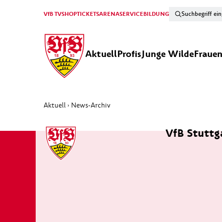
VfB TV
SHOP
TICKETS
ARENA
SERVICE
BILDUNG
Aktuell
Profis
Junge Wilde
Fraue
Aktuell
News-Archiv
›
VfB Stuttga