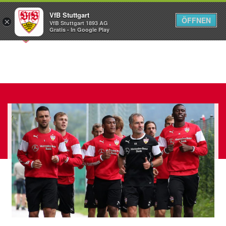
VfB Stuttgart
ÖFFNEN
×
VfB Stuttgart 1893 AG
Menü
Gratis - In Google Play