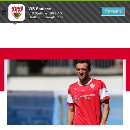
VfB Stuttgart
ÖFFNEN
×
VfB Stuttgart 1893 AG
Menü
Gratis - In Google Play