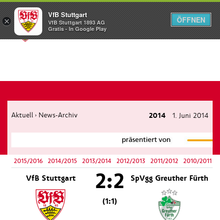
VfB Stuttgart
ÖFFNEN
×
VfB Stuttgart 1893 AG
Menü
Gratis - In Google Play
Aktuell
News-Archiv
2014
1. Juni 2014
›
2015/2016
2014/2015
2013/2014
2012/2013
2011/2012
2010/2011
2:2
VfB Stuttgart
SpVgg Greuther Fürth
(1:1)