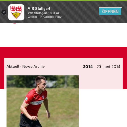
VfB Stuttgart
ÖFFNEN
×
VfB Stuttgart 1893 AG
Menü
Gratis - In Google Play
Aktuell
News-Archiv
2014
25. Juni 2014
›