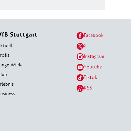
VfB Stuttgart
Facebook
ktuell
X
rofis
Instagram
unge Wilde
Youtube
lub
Tiktok
rlebnis
RSS
usiness