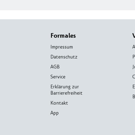
Formales
Impressum
A
Datenschutz
P
AGB
J
Service
C
Erklärung zur
E
Barrierefreiheit
B
Kontakt
App