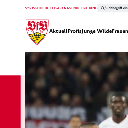
VfB TV
SHOP
TICKETS
ARENA
SERVICE
BILDUNG
Aktuell
Profis
Junge Wilde
Fraue