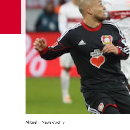
Aktuell
News-Archiv
›