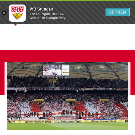
VfB Stuttgart
ÖFFNEN
×
VfB Stuttgart 1893 AG
Menü
Gratis - In Google Play