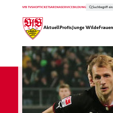
VfB TV
SHOP
TICKETS
ARENA
SERVICE
BILDUNG
Aktuell
Profis
Junge Wilde
Fraue