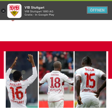
VfB Stuttgart
ÖFFNEN
×
VfB Stuttgart 1893 AG
Menü
Gratis - In Google Play