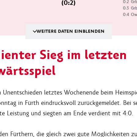
(0:2)
0:2
Grb
0:3
Grb
0:4
Ow
WEITERE DATEN EINBLENDEN
ienter Sieg im letzten
ärtsspiel
 Unentschieden letztes Wochenende beim Heimspiel
Sonntag in Fürth eindrucksvoll zurückgemeldet. Bei 
te Leistung und siegten am Ende verdient mit 4:0.
den Fürthern, die gleich zwei gute Möglichkeiten z