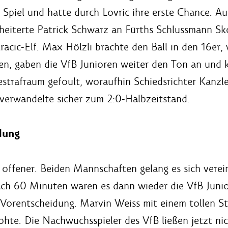
Spiel und hatte durch Lovric ihre erste Chance. Au
cheiterte Patrick Schwarz an Fürths Schlussmann Sk
racic-Elf. Max Hölzli brachte den Ball in den 16er,
n, gaben die VfB Junioren weiter den Ton an und 
trafraum gefoult, woraufhin Schiedsrichter Kanzler
 verwandelte sicher zum 2:0-Halbzeitstand.
dung
offener. Beiden Mannschaften gelang es sich verein
Nach 60 Minuten waren es dann wieder die VfB Juni
orentscheidung. Marvin Weiss mit einem tollen Ste
öhte. Die Nachwuchsspieler des VfB ließen jetzt ni