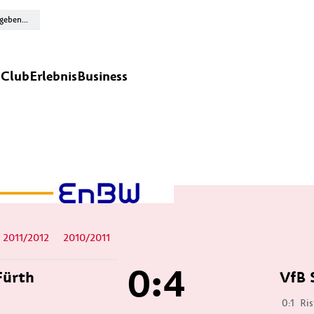
n
Club
Erlebnis
Business
2011/2012
2010/2011
0:4
Fürth
VfB 
0:1
Ris