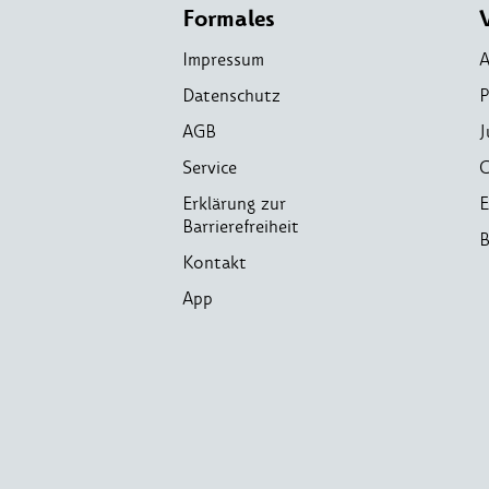
Formales
Impressum
A
Datenschutz
P
AGB
J
Service
C
Erklärung zur
E
Barrierefreiheit
B
Kontakt
App