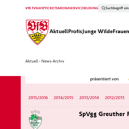
VfB TV
SHOP
TICKETS
ARENA
SERVICE
BILDUNG
Aktuell
Profis
Junge Wilde
Fraue
Aktuell
News-Archiv
›
2015/2016
2014/2015
2013/2014
2012/2013
SpVgg Greuther 