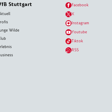
VfB Stuttgart
Facebook
ktuell
X
rofis
Instagram
unge Wilde
Youtube
lub
Tiktok
rlebnis
RSS
usiness