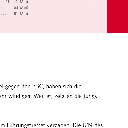
ic [11]
(35. Min)
ic
(63. Min)
usu
(81. Min)
 gegen den KSC, haben sich die
sehr windigem Wetter, zeigten die Jungs
um Führungstreffer vergaben. Die U19 des