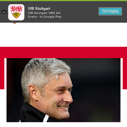
VfB Stuttgart
ÖFFNEN
×
VfB Stuttgart 1893 AG
Menü
Gratis - In Google Play