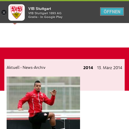
VfB Stuttgart
ÖFFNEN
×
VfB Stuttgart 1893 AG
Menü
Gratis - In Google Play
Aktuell
News-Archiv
2014
13. März 2014
›