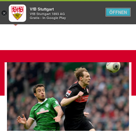
VfB Stuttgart
ÖFFNEN
×
VfB Stuttgart 1893 AG
Menü
Gratis - In Google Play