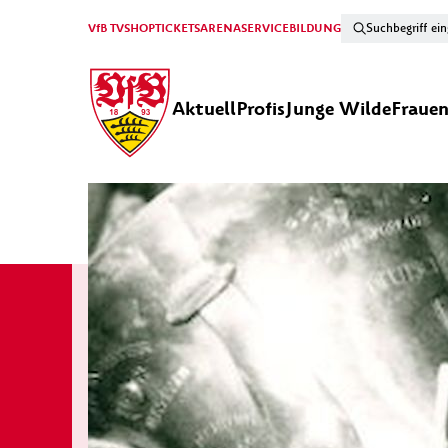
VfB TV
SHOP
TICKETS
ARENA
SERVICE
BILDUNG
Aktuell
Profis
Junge Wilde
Fraue