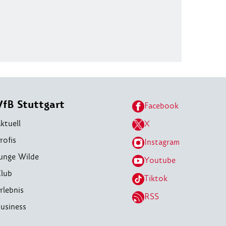
VfB Stuttgart
Facebook
ktuell
X
rofis
Instagram
unge Wilde
Youtube
lub
Tiktok
rlebnis
RSS
usiness