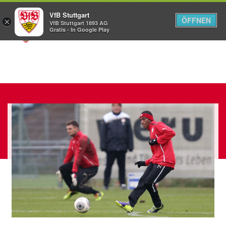
VfB Stuttgart
ÖFFNEN
×
VfB Stuttgart 1893 AG
Menü
Gratis - In Google Play