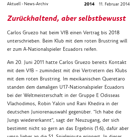
Aktuell
News-Archiv
2014
11. Februar 2014
›
Zurückhaltend, aber selbstbewusst
Carlos Gruezo hat beim VfB einen Vertrag bis 2018
unterschrieben. Beim Klub mit dem roten Brustring will
er zum A-Nationalspieler Ecuadors reifen.
Am 20. Juni 2011 hatte Carlos Gruezo bereits Kontakt
mit dem VfB – zumindest mit drei Vertretern des Klubs
mit dem roten Brustring. Im mexikanischen Queretaro
standen dem damaligen U17-Nationalspieler Ecuadors
bei der Weltmeisterschaft in der Gruppe E Odisseas
Vlachodimos, Robin Yalcin und Rani Khedira in der
deutschen Juniorenauswahl gegenüber. "Ich habe die
Jungs wiedererkannt", sagt der Neuzugang, der sich
bestimmt nicht so gern an das Ergebnis (1:6), dafür aber
umso lieber an die 51. Spielminute erinnert. In dieser