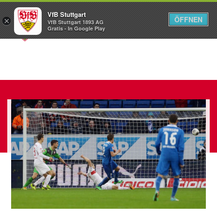
VfB Stuttgart
ÖFFNEN
×
VfB Stuttgart 1893 AG
Menü
Gratis - In Google Play