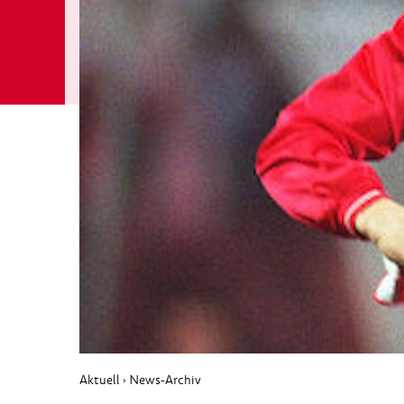
Aktuell
News-Archiv
›