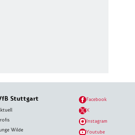
VfB Stuttgart
Facebook
ktuell
X
rofis
Instagram
unge Wilde
Youtube