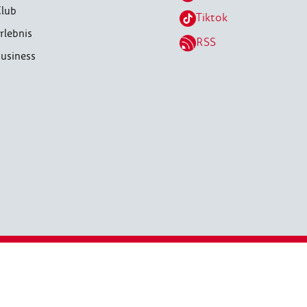
lub
Tiktok
rlebnis
RSS
usiness