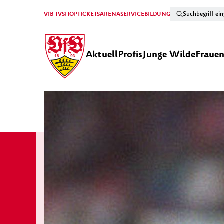
VfB TV
SHOP
TICKETS
ARENA
SERVICE
BILDUNG
Aktuell
Profis
Junge Wilde
Fraue