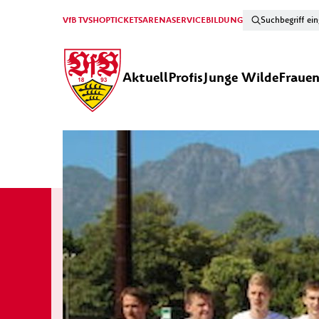
VfB TV
SHOP
TICKETS
ARENA
SERVICE
BILDUNG
Aktuell
Profis
Junge Wilde
Fraue